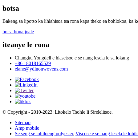
botsa
Bakeng sa lipotso ka lihlahisoa tsa rona kapa theko ea bohlokoa, ka ko
botsa hona joale
iteanye le rona
Changku Yongdeli e hlasetsoe e se nang lesela le sa lokang
+86 18018165529
elane@ydlnonwovens.com
© Copyright - 2010-2023: Litokelo Tsohle li Sirelelitsoe.
Sitemap
Amp mobile
Se seng se lohiloeng polyester
,
Viscose e se nang lesela le lohi