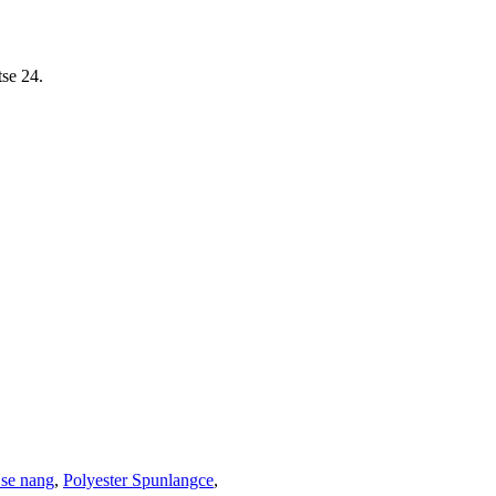
tse 24.
 se nang
,
Polyester Spunlangce
,