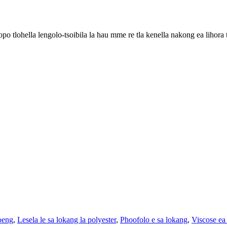
po tlohella lengolo-tsoibila la hau mme re tla kenella nakong ea lihora 
loeng
,
Lesela le sa lokang la polyester
,
Phoofolo e sa lokang
,
Viscose ea