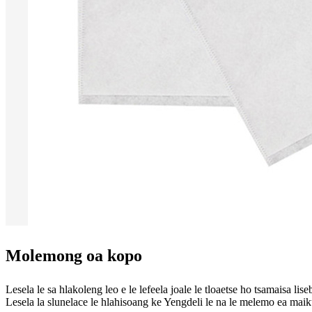
Molemong oa kopo
Lesela le sa hlakoleng leo e le lefeela joale le tloaetse ho tsamaisa lise
Lesela la slunelace le hlahisoang ke Yengdeli le na le melemo ea maiku