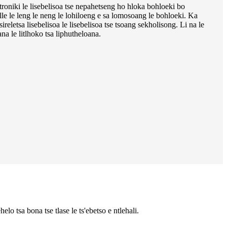
troniki le lisebelisoa tse nepahetseng ho hloka bohloeki bo
le le leng le neng le lohiloeng e sa lomosoang le bohloeki. Ka
ireletsa lisebelisoa le lisebelisoa tse tsoang sekholisong. Li na le
a le litlhoko tsa liphutheloana.
elo tsa bona tse tlase le ts'ebetso e ntlehali.