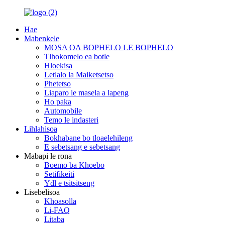
Hae
Mabenkele
MOSA OA BOPHELO LE BOPHELO
Tlhokomelo ea botle
Hloekisa
Letlalo la Maiketsetso
Phetetso
Liaparo le masela a lapeng
Ho paka
Automobile
Temo le indasteri
Lihlahisoa
Bokhabane bo tloaelehileng
E sebetsang e sebetsang
Mabapi le rona
Boemo ba Khoebo
Setifikeiti
Ydl e tsitsitseng
Lisebelisoa
Khoasolla
Li-FAQ
Litaba