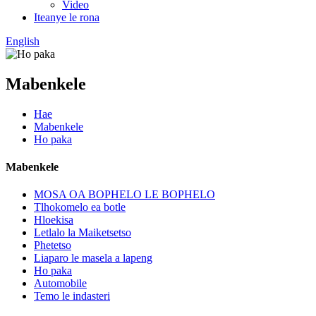
Video
Iteanye le rona
English
Mabenkele
Hae
Mabenkele
Ho paka
Mabenkele
MOSA OA BOPHELO LE BOPHELO
Tlhokomelo ea botle
Hloekisa
Letlalo la Maiketsetso
Phetetso
Liaparo le masela a lapeng
Ho paka
Automobile
Temo le indasteri