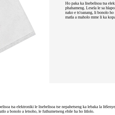
Ho paka ka lisebelisoa tsa elek
phahameng. Lesela le sa hlapol
nako e ts'oanang, li bonolo ho s
matla a maholo mme li ka kopan
belisoa tsa elektroniki le lisebelisoa tse nepahetseng ka lebaka la litšenyeh
tlo a bonolo a letsoho, le futhumetseng ebile ha ho litlolo.